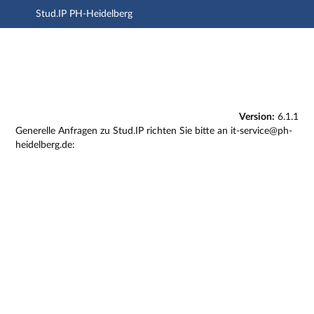
Stud.IP PH-Heidelberg
Hauptnavigation
Zweite Navigationsebene
Dritte Navigationsebene
Hauptinhalt
Fußzeile
Impressum
Version:
6.1.1
Generelle Anfragen zu Stud.IP richten Sie bitte an it-service@ph-
heidelberg.de: