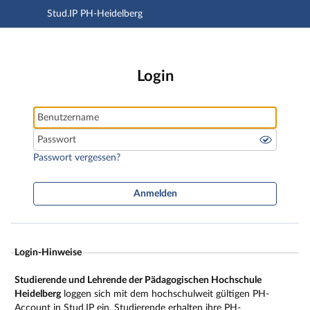
Stud.IP PH-Heidelberg
Hauptnavigation
Stud.IP PH-Heidelberg
Hauptinhalt
Fußzeile
Login
Benutzername
Passwort
Passwort vergessen?
Anmelden
Login-Hinweise
Studierende und Lehrende der Pädagogischen Hochschule
Heidelberg
loggen sich mit dem hochschulweit gültigen PH-
Account in Stud.IP ein. Studierende erhalten ihre PH-